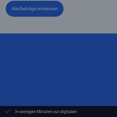
Alle Beiträge entdecken
Erhöhen Sie jetzt Ihre
ausländischen Dividenden.
Kostenfrei registrieren und Erstattungspotential
errechnen
In wenigen Minuten zur digitalen