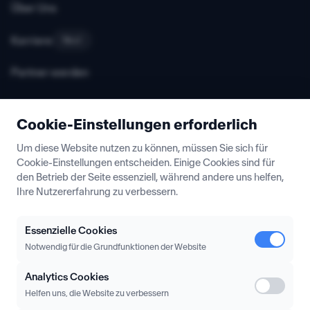
Über Uns
Karriere
Neu!
Partner werden
Cookie-Einstellungen erforderlich
Ressourcen
Um diese Website nutzen zu können, müssen Sie sich für
Cookie-Einstellungen entscheiden. Einige Cookies sind für
Blog
den Betrieb der Seite essenziell, während andere uns helfen,
Ihre Nutzererfahrung zu verbessern.
Partner Insights
Lexikon
Essenzielle Cookies
Notwendig für die Grundfunktionen der Website
Analytics Cookies
Hilfe
Helfen uns, die Website zu verbessern