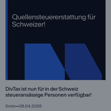
DivTax ist nun für in der Schweiz
steueransässige Personen verfügbar!
5
min
08.04.2026