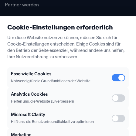
Partner werden
Cookie-Einstellungen erforderlich
Ressourcen
Um diese Website nutzen zu können, müssen Sie sich für
Cookie-Einstellungen entscheiden. Einige Cookies sind für
Blog
den Betrieb der Seite essenziell, während andere uns helfen,
Ihre Nutzererfahrung zu verbessern.
Partner Insights
Lexikon
Essenzielle Cookies
Notwendig für die Grundfunktionen der Website
Analytics Cookies
Hilfe
Helfen uns, die Website zu verbessern
Häufige Fragen
Microsoft Clarity
Hilft uns, die Benutzerfreundlichkeit zu optimieren
Kontakt
Marketing