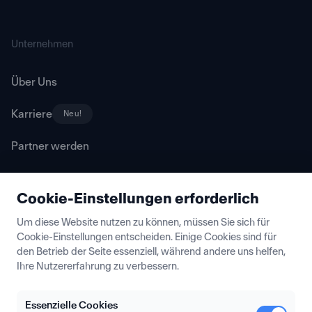
Unternehmen
Über Uns
Karriere
Neu!
Partner werden
Cookie-Einstellungen erforderlich
Ressourcen
Um diese Website nutzen zu können, müssen Sie sich für
Cookie-Einstellungen entscheiden. Einige Cookies sind für
Blog
den Betrieb der Seite essenziell, während andere uns helfen,
Ihre Nutzererfahrung zu verbessern.
Partner Insights
Lexikon
Essenzielle Cookies