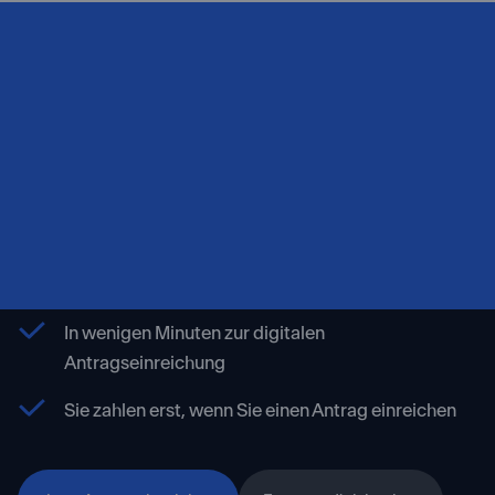
Erhöhen Sie jetzt Ihre
ausländischen Dividenden.
Kostenfrei registrieren und Erstattungspotential
errechnen
In wenigen Minuten zur digitalen
Antragseinreichung
Sie zahlen erst, wenn Sie einen Antrag einreichen