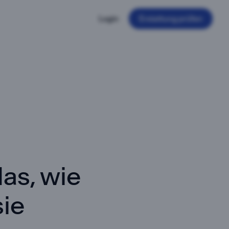
Login
Erstattung prüfen
das, wie
sie