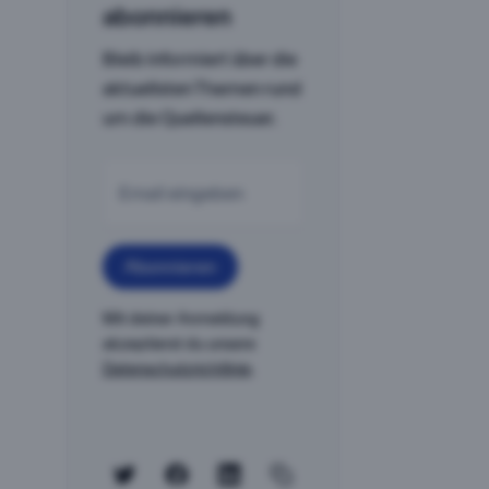
abonnieren
Bleib informiert über die
aktuellsten Themen rund
um die Quellensteuer.
Mit deiner Anmeldung
akzeptierst du unsere
Datenschutzrichtlinie
.